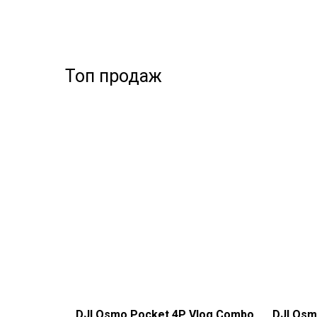
Топ продаж
DJI Osmo Pocket 4P Vlog Combo
DJI Osm