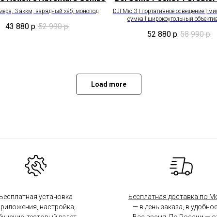
мера, 3 аккм, зарядный хаб, монопод
DJI Mic 3 | портативное освещение | ми
сумка | широкоугольный объектив
43 880
р.
52 990
р.
52 880
р.
58 990
р.
Load more
Бесплатная установка
Бесплатная доставка по М
риложения, настройка,
— в день заказа, в удобное