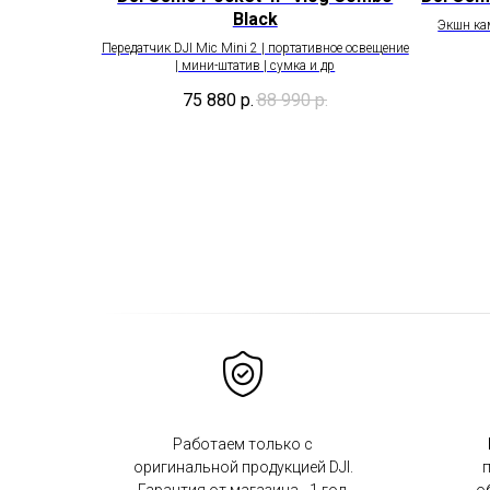
Black
Экшн ка
Передатчик DJI Mic Mini 2 | портативное освещение
| мини-штатив | сумка и др
75 880
р.
88 990
р.
Работаем только с
оригинальной продукцией DJI.
п