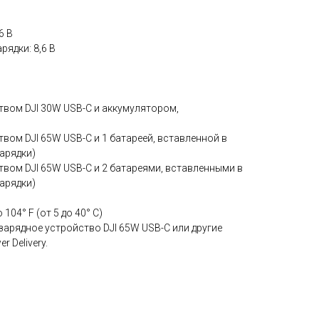
6 В
ядки: 8,6 В
твом DJI 30W USB-C и аккумулятором,
твом DJI 65W USB-C и 1 батареей, вставленной в
арядки)
твом DJI 65W USB-C и 2 батареями, вставленными в
арядки)
104° F (от 5 до 40° C)
арядное устройство DJI 65W USB-C или другие
 Delivery.