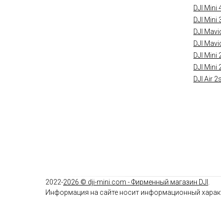
DJI Mini 
DJI Mini 
DJI Mavi
DJI Mavi
DJI Mini 
DJI Mini 
DJI Air 2
2022-
2026
© dji-mini.com -
Фирменный магазин DJI
.
Информация на сайте носит информационный характ