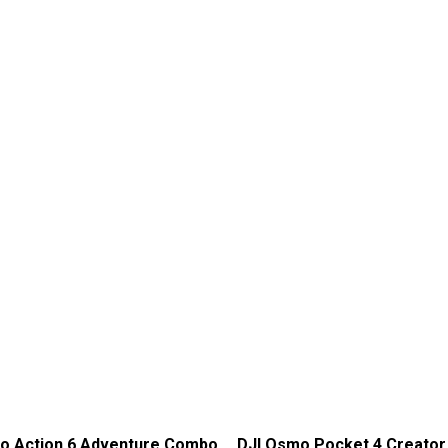
o Action 6 Adventure Combo
DJI Osmo Pocket 4 Creato