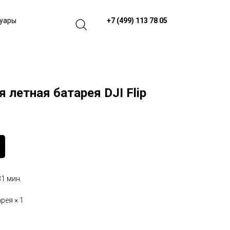
+7 (499) 113 78 05
суары
 летная батарея DJI Flip
1 мин.
рея × 1