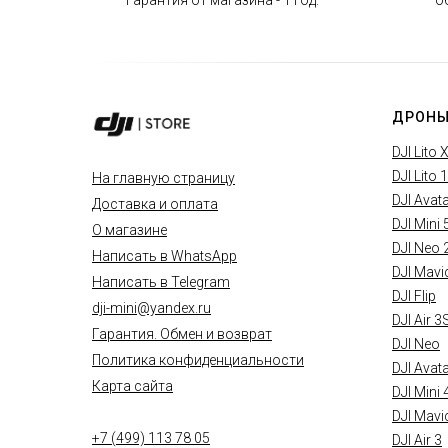
Гарантия от магазина - 1 год.
о
ДРОНЫ
DJI Lito 
DJI Lito 1
На главную страницу
DJI Avat
Доставка и оплата
DJI Mini 
О магазине
DJI Neo 
Написать в WhatsApp
DJI Mavi
Написать в Telegram
DJI Flip
dji-mini@yandex.ru
DJI Air 3
Гарантия. Обмен и возврат
DJI Neo
Политика конфиденциальности
DJI Avat
Карта сайта
DJI Mini 
DJI Mavi
+7 (499) 113 78 05
DJI Air 3