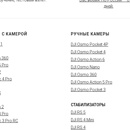
бучение, тестовый взлет.
Вас время. По России — от
дней.
 С КАМЕРОЙ
РУЧНЫЕ КАМЕРЫ
X1
DJI Osmo Pocket 4P
DJI Osmo Pocket 4
a 360
DJI Osmo Action 6
5 Pro
DJI Osmo Nano
2
DJI Osmo 360
c 4 Pro
DJI Osmo Action 5 Pro
DJI Osmo Pocket 3
S
СТАБИЛИЗАТОРЫ
a 2
DJI RS 5
4 Pro
DJI RS 4 Mini
c 3 Pro RC
DJI RS 4