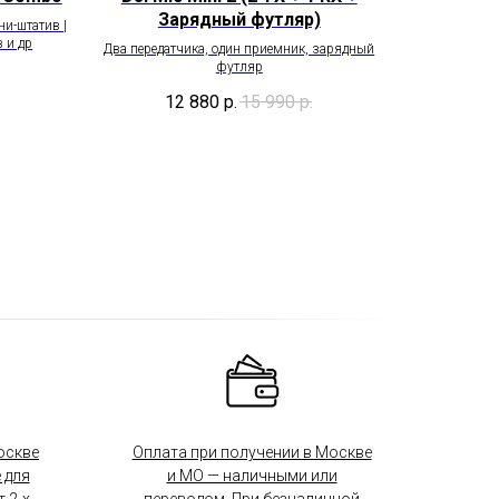
Зарядный футляр)
ни-штатив |
 и др
Два передатчика, один приемник, зарядный
футляр
12 880
р.
15 990
р.
оскве
Оплата при получении в Москве
 для
и МО — наличными или