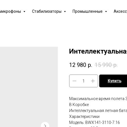
 микрофоны
Стабилизаторы
Промышленные
Аксес
Интеллектуальная
12 980
р.
15 990
р.
Купить
Максимальное время полета 3
В Коробке
Интеллектуальная летная бата
Характеристики
Модель: BWX141-3110-7.16