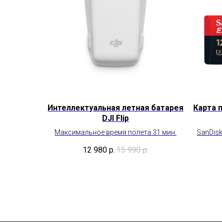
Интеллектуальная летная батарея
Карта 
DJI Flip
Максимальное время полета 31 мин.
SanDisk
12 980
р.
15 990
р.