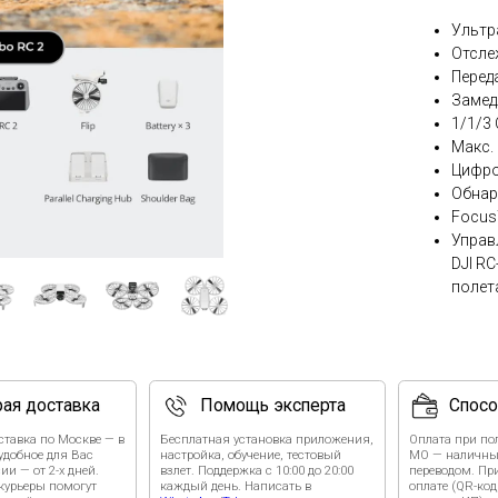
Ультр
Отсле
Перед
Замед
1/1/3
Макс.
Цифро
Обнар
Focus
Управ
DJI R
полета
тавка
Помощь эксперта
Способы оплаты
 Москве — в
Бесплатная установка приложения,
Оплата при получении в Москве и
ля Вас
настройка, обучение, тестовый
МО — наличными курьеру или
х дней.
взлет. Поддержка с 10:00 до 20:00
переводом. При безналичной
омогут
каждый день. Написать в
оплате (QR-код, ссылка по СБП, дл
.
WhatsApp
/
Telegram
.
юрлиц и ИП) стоимость выше на
10%.