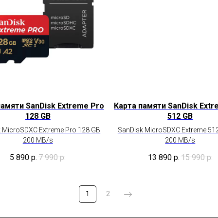
памяти SanDisk Extreme Pro
Карта памяти SanDisk Extr
128 GB
512 GB
 MicroSDXC Extreme Pro 128 GB
SanDisk MicroSDXC Extreme 51
200 MB/s
200 MB/s
5 890
р.
7 990
р.
13 890
р.
15 990
р.
1
2