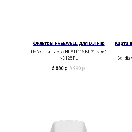
Фильтры FREEWELL для DJI Flip
Карта 
Набор фильтров ND8 ND16 ND32 ND64
ND128 PL
Sandisk
6 880
р.
8 990
р.