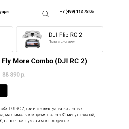
+7 (499) 113 78 05
суары
DJI Flip RC 2
Пульт с дисплеем
p Fly More Combo (DJI RC 2)
88 890
р.
себя DJI RC 2, три интеллектуальных летных
а, максимальное время полета 31 минут каждый,
б, наплечная сумка и многое другое.