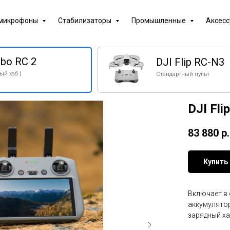
 микрофоны
Стабилизаторы
Промышленные
Аксес
 2
DJI Flip RC-N3
Стандартный пульт
DJI Fli
83 880
р.
Купить
Включает в 
аккумулятор
зарядный ха