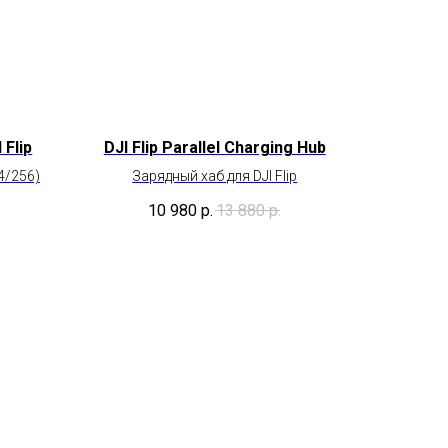
 Publishing
Flip
DJI Flip Parallel Charging Hub
4/256)
Зарядный хаб для DJI Flip
10 980
р.
13 880
р.