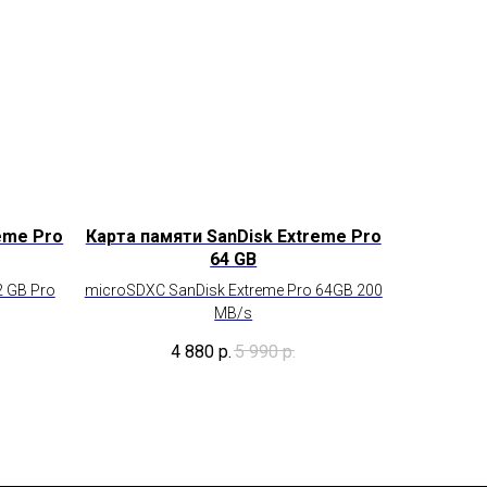
eme Pro
Карта памяти SanDisk Extreme Pro
64 GB
2 GB Pro
microSDXC SanDisk Extreme Pro 64GB 200
MB/s
4 880
р.
5 990
р.