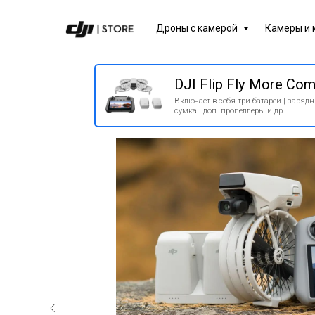
Дроны с камерой
Камеры и
DJI Flip Fly More Combo RC
Включает в себя три батареи | зарядный хаб |
сумка | доп. пропеллеры и др