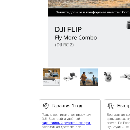
Гарантия 1 год
Быстрая дос
Только оригинальная продукция
Бесплатная доставка по
DJI. Быстрый и удобный
день заказа, в удобное д
гарантийный ремонт и возврат.
время. По России — от 2-
Бесплатная доставка при
Пунктуальные курьеры п
гарантийном случае по Москве и
активировать устройство
России.