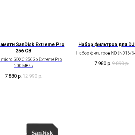
Tilda
памяти SanDisk Extreme Pro
Набор фильтров для DJI 
256 GB
Набор фильтров ND (ND16/6
 micro SDXC 256Gb Extreme Pro
7 980
р.
9 890
р.
200 MB/s
7 880
р.
12 990
р.