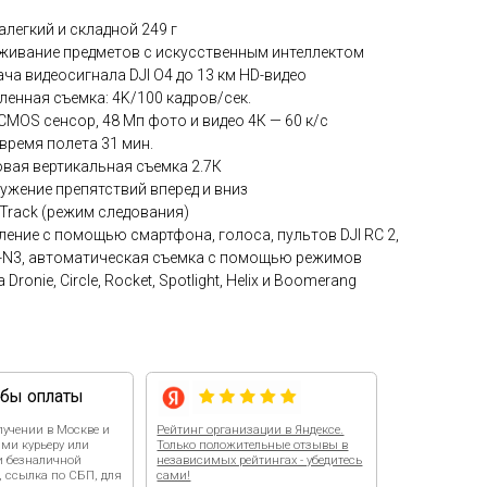
алегкий и складной 249 г
живание предметов с искусственным интеллектом
ача видеосигнала DJI O4 до 13 км HD-видео
ленная съемка: 4K/100 кадров/сек.
 CMOS сенсор, 48 Мп фото и видео 4К — 60 к/с
 время полета 31 мин.
вая вертикальная съемка 2.7К
ужение препятствий вперед и вниз
Track (режим следования)
ление с помощью смартфона, голоса, пультов DJI RC 2,
C-N3, автоматическая съемка с помощью режимов
 Dronie, Circle, Rocket, Spotlight, Helix и Boomerang
Рейтинг организации в Яндексе.
Только положительные отзывы в
независимых рейтингах - убедитесь
я
сами!