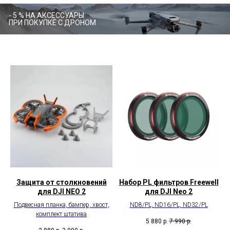
990
р.
Купить
- 5 % НА АКСЕССУАРЫ
ПРИ ПОКУПКЕ С ДРОНОМ
Купить
В
комплект
входит
компактный
В
дрон,
комплект
поддерживающий
входят
- 5 % НА АКСЕССУАРЫ ПРИ ПОКУПКЕ ВМЕ
взлет
дрон,
и
RC
посадку
Motion
с
3,
ладони,
очки
а
Goggles
также
N3,
одна
цифровой
батарея,
приемопередатчик,
Защита от столкновений
Набор PL фильтров Freewell
защита
3
для DJI NEO 2
для DJI Neo 2
пропеллеров
батареи,
и
зарядный
Подвесная планка, бампер, хвост,
ND8/PL, ND16/PL, ND32/PL
многое
концентратор
комплект штатива
5 880
р.
7 990
р.
другое.
и