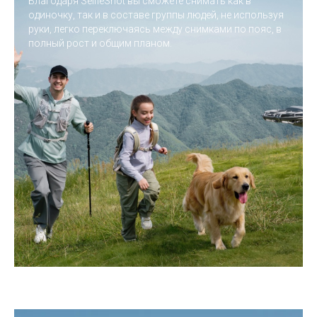
Благодаря SelfieShot вы сможете снимать как в
одиночку, так и в составе группы людей, не используя
Топ продаж
руки, легко переключаясь между снимками по пояс, в
полный рост и общим планом.