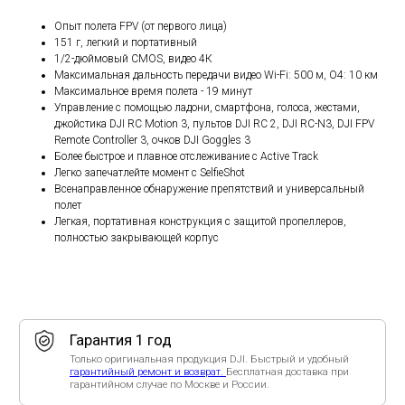
Гарантия 1 год
Опыт полета FPV (от первого лица)
Только оригинальная продукция DJI. Быстрый и удобный
гарантийный ремонт и возврат.
Бесплатная доставка при
151 г, легкий и портативный
гарантийном случае по Москве и России.
1/2-дюймовый CMOS, видео 4К
Максимальная дальность передачи видео Wi-Fi: 500 м, O4: 10 км
Быстрая доставка
Максимальное время полета - 19 минут
Бесплатная доставка по Москве — в день заказа, в удобное
для Вас время. По России — от 2-х дней. Пунктуальные
Управление с помощью ладони, смартфона, голоса, жестами,
курьеры помогут активировать устройство.
джойстика DJI RC Motion 3, пультов DJI RC 2, DJI RC-N3, DJI FPV
Remote Controller 3, очков DJI Goggles 3
Помощь эксперта
Более быстрое и плавное отслеживание с Active Track
Бесплатная установка приложения, настройка, обучение,
тестовый взлет. Поддержка с 10:00 до 20:00 каждый день.
Легко запечатлейте момент с SelfieShot
Написать в
WhatsApp
/
Telegram
.
Всенаправленное обнаружение препятствий и универсальный
полет
Способы оплаты
Легкая, портативная конструкция с защитой пропеллеров,
Оплата при получении в Москве и МО — наличными курьеру
или переводом. При безналичной оплате (QR-код, ссылка по
полностью закрывающей корпус
СБП, для юрлиц и ИП) стоимость выше на 10%.
Рейтинг организации в Яндексе.
Только положительные отзывы в независимых рейтингах -
убедитесь сами!