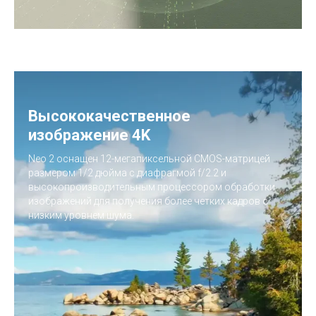
Высококачественное
изображение 4K
Neo 2 оснащен 12-мегапиксельной CMOS-матрицей
размером 1/2 дюйма с диафрагмой f/2.2 и
высокопроизводительным процессором обработки
изображений для получения более четких кадров с
низким уровнем шума.