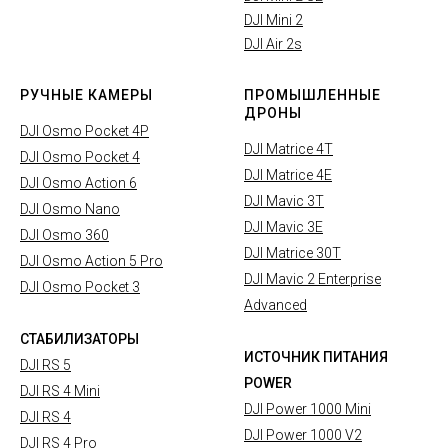
DJI Mini 2
DJI Air 2s
РУЧНЫЕ КАМЕРЫ
ПРОМЫШЛЕННЫЕ
ДРОНЫ
DJI Osmo Pocket 4P
DJI Matrice 4T
DJI Osmo Pocket 4
DJI Matrice 4E
DJI Osmo Action 6
DJI Mavic 3T
DJI Osmo Nano
DJI Mavic 3E
DJI Osmo 360
DJI Matrice 30T
DJI Osmo Action 5 Pro
DJI Mavic 2 Enterprise
DJI Osmo Pocket 3
Advanced
СТАБИЛИЗАТОРЫ
ИСТОЧНИК ПИТАНИЯ
DJI RS 5
POWER
DJI RS 4 Mini
DJI Power 1000 Mini
DJI RS 4
DJI Power 1000 V2
DJI RS 4 Pro