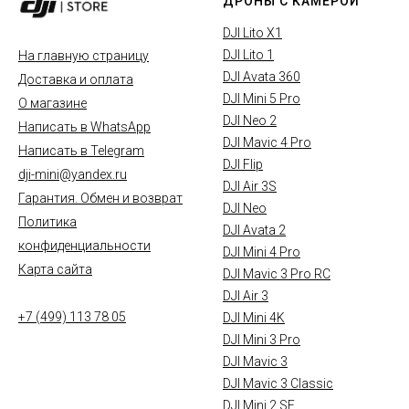
ДРОНЫ С КАМЕРОЙ
DJI Lito X1
DJI Lito 1
На главную страницу
DJI Avata 360
Доставка и оплата
DJI Mini 5 Pro
О магазине
DJI Neo 2
Написать в WhatsApp
DJI Mavic 4 Pro
Написать в Telegram
DJI Flip
dji-mini@yandex.ru
DJI Air 3S
Гарантия. Обмен и возврат
DJI Neo
Политика
DJI Avata 2
конфиденциальности
DJI Mini 4 Pro
Карта сайта
DJI Mavic 3 Pro RC
DJI Air 3
+7 (499) 113 78 05
DJI Mini 4K
DJI Mini 3 Pro
DJI Mavic 3
DJI Mavic 3 Classic
DJI Mini 2 SE