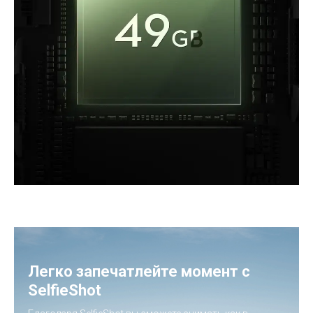
Легко запечатлейте момент с
SelfieShot