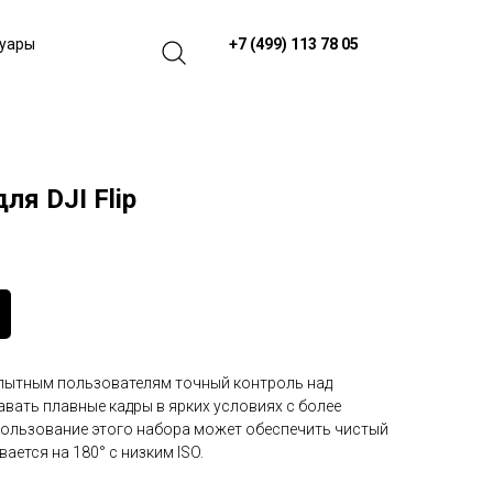
+7 (499) 113 78 05
суары
ля DJI Flip
пытным пользователям точный контроль над
вать плавные кадры в ярких условиях с более
пользование этого набора может обеспечить чистый
вается на 180° с низким ISO.