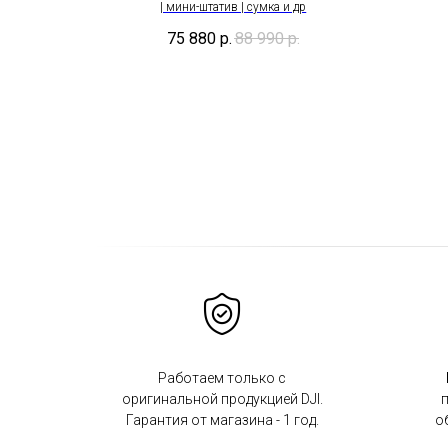
| мини-штатив | сумка и др
75 880
р.
88 990
р.
Работаем только с
оригинальной продукцией DJI.
п
Гарантия от магазина - 1 год.
о