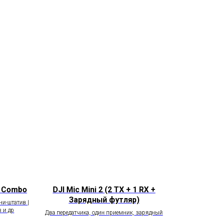
r Combo
DJI Mic Mini 2 (2 TX + 1 RX +
Зарядный футляр)
ни-штатив |
 и др
Два передатчика, один приемник, зарядный