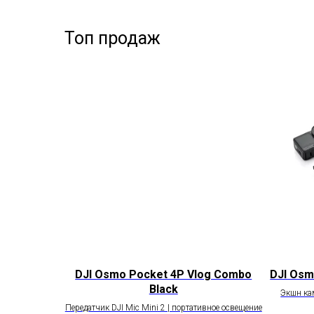
Топ продаж
DJI Osmo Pocket 4P Vlog Combo
DJI Osm
Black
Экшн ка
Передатчик DJI Mic Mini 2 | портативное освещение