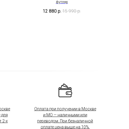
футляр
12 880
р.
15 990
р.
оскве
Оплата при получении в Москве
 для
и МО — наличными или
 2-х
переводом. При безналичной
оплате цена выше на 10%.