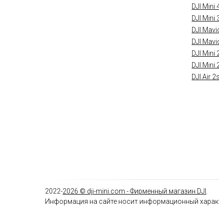
DJI Mini 
DJI Mini 
DJI Mavi
DJI Mavi
DJI Mini 
DJI Mini 
DJI Air 2
2022-
2026
© dji-mini.com -
Фирменный магазин DJI
.
Информация на сайте носит информационный характ