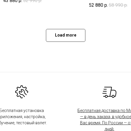
43 880
р.
52 990
р.
52 880
р.
58 990
р.
Load more
Бесплатная установка
Бесплатная доставка по М
риложения, настройка,
— в день заказа, в удобное
бучение, тестовый взлет.
Вас время. По России — от
дней.