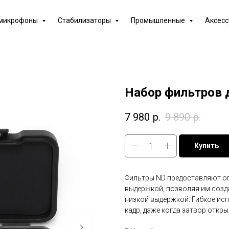
 микрофоны
Стабилизаторы
Промышленные
Аксес
Набор фильтров д
7 980
р.
9 890
р.
Купить
Фильтры ND предоставляют о
выдержкой, позволяя им созда
низкой выдержкой. Гибкое ис
кадр, даже когда затвор откры