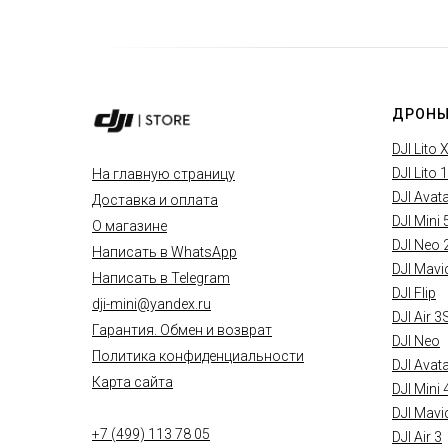
ДРОНЫ
DJI Lito 
DJI Lito 1
На главную страницу
DJI Avat
Доставка и оплата
DJI Mini 
О магазине
DJI Neo 
Написать в WhatsApp
DJI Mavi
Написать в Telegram
DJI Flip
dji-mini@yandex.ru
DJI Air 3
Гарантия. Обмен и возврат
DJI Neo
Политика конфиденциальности
DJI Avat
Карта сайта
DJI Mini 
DJI Mavi
+7 (499) 113 78 05
DJI Air 3