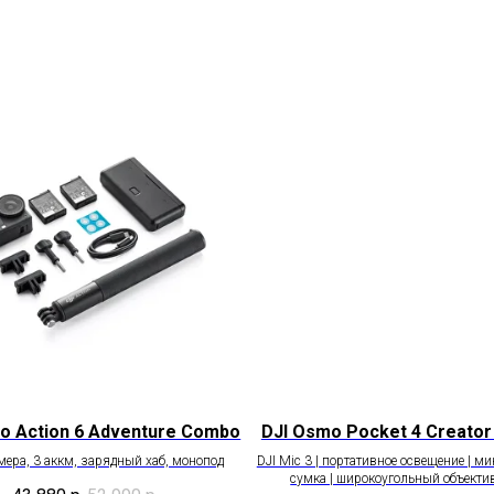
o Action 6 Adventure Combo
DJI Osmo Pocket 4 Creato
мера, 3 аккм, зарядный хаб, монопод
DJI Mic 3 | портативное освещение | ми
сумка | широкоугольный объектив