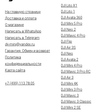
DJI Lito X1
DJI Lito 1
На главную страницу
DJI Avata 360
Доставка и оплата
DJI Mini 5 Pro
О магазине
DJI Neo 2
Написать в WhatsApp
DJI Mavic 4 Pro
Написать в Telegram
DJI Flip
dji-mini@yandex.ru
DJI Air 3S
Гарантия. Обмен и возврат
DJI Neo
Политика
DJI Avata 2
конфиденциальности
DJI Mini 4 Pro
Карта сайта
DJI Mavic 3 Pro RC
DJI Air 3
+7 (499) 113 78 05
DJI Mini 4K
DJI Mini 3 Pro
DJI Mavic 3
DJI Mavic 3 Classic
DJI Mini 2 SE