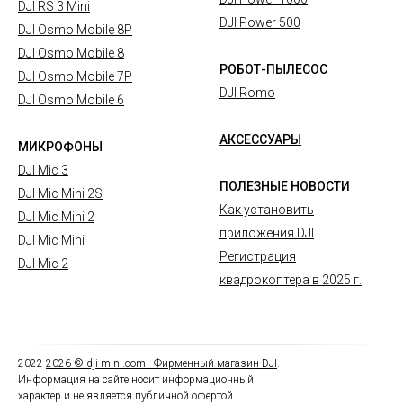
DJI RS 3 Mini
DJI Power 500
DJI Osmo Mobile 8P
DJI Osmo Mobile 8
РОБОТ-ПЫЛЕСОС
DJI Osmo Mobile 7P
DJI Romo
DJI Osmo Mobile 6
АКСЕССУАРЫ
МИКРОФОНЫ
DJI Mic 3
ПОЛЕЗНЫЕ НОВОСТИ
DJI Mic Mini 2S
Как установить
DJI Mic Mini 2
приложения DJI
DJI Mic Mini
Регистрация
DJI Mic 2
квадрокоптера в 2025 г.
2022-
2026
© dji-mini.com -
Фирменный магазин DJI
.
Информация на сайте носит информационный
характер и не является публичной офертой