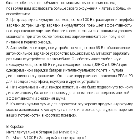
батарея обеспечивает 46-минутное максимальное время полета,
позволяя вам исследовать больше своего окружения и летать с большим
спокойствием.
2. Центр зарядки аккумулятора мощностью 100 Вт: расширяет интерфейс
зарядки до трех. Центр зарядки аккумулятора повышает эффективность,
последовательно заряжая батареи в соответствии с оставшимся уровнем
мощности, при этом более полностью заряженные батареи получают
питание в первую очередь.
3. Автомобильное зарядное устройство мощностью 65 Вт: обязательное
автомобильное зарядное устройство мощностью 65 Вт может заряжать
различные устройства в автомобиле. Он обеспечивает стабильную
выходную мощность 65 Вт и два выходных порта (USB-C и USB-A) для
одновременной зарядки батареи интеллектуального полета и пульта
дистанционного управления. Он также поддерживает протоколы PPS и PD
для зарядки смартфона, ноутбука и других устройств.
Топ продаж
4. Низкошумные винты: каждое лопасть винта было подвергнуто точному
динамическому балансировочному для повышения аэродинамической
эффективности и снижения шума.
5. Конвертируемая сумка для переноски: эту хорошо продуманную сумку
можно использовать как сумку на плечо или рюкзак для удовлетворения
ваших потребностей в коротких поездках.
В Коробке
Интеллектуальная батарея DJI Mavic 3 × 2
DJI Mavic 3 100 Вт Зарядный концентратор × 1