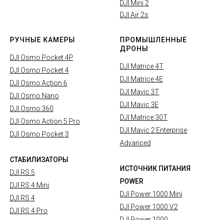
DJI Mini 2
DJI Air 2s
РУЧНЫЕ КАМЕРЫ
ПРОМЫШЛЕННЫЕ
ДРОНЫ
DJI Osmo Pocket 4P
DJI Matrice 4T
DJI Osmo Pocket 4
DJI Matrice 4E
DJI Osmo Action 6
DJI Mavic 3T
DJI Osmo Nano
DJI Mavic 3E
DJI Osmo 360
DJI Matrice 30T
DJI Osmo Action 5 Pro
DJI Mavic 2 Enterprise
DJI Osmo Pocket 3
Advanced
СТАБИЛИЗАТОРЫ
ИСТОЧНИК ПИТАНИЯ
DJI RS 5
POWER
DJI RS 4 Mini
DJI Power 1000 Mini
DJI RS 4
DJI Power 1000 V2
DJI RS 4 Pro
DJI Power 1000