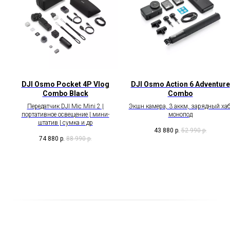
DJI Osmo Pocket 4P Vlog
DJI Osmo Action 6 Adventure
Combo Black
Combo
Передатчик DJI Mic Mini 2 |
Экшн камера, 3 аккм, зарядный хаб
портативное освещение | мини-
монопод
штатив | сумка и др
43 880
р.
52 990
р.
74 880
р.
88 990
р.