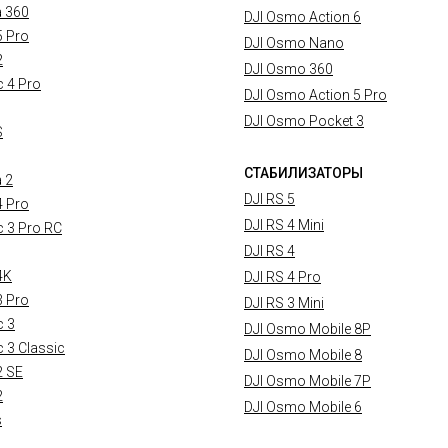
a 360
DJI Osmo Action 6
5 Pro
DJI Osmo Nano
2
DJI Osmo 360
c 4 Pro
DJI Osmo Action 5 Pro
DJI Osmo Pocket 3
S
СТАБИЛИЗАТОРЫ
a 2
DJI RS 5
4 Pro
DJI RS 4 Mini
c 3 Pro RC
DJI RS 4
4K
DJI RS 4 Pro
3 Pro
DJI RS 3 Mini
c 3
DJI Osmo Mobile 8P
c 3 Classic
DJI Osmo Mobile 8
2 SE
DJI Osmo Mobile 7P
2
DJI Osmo Mobile 6
s