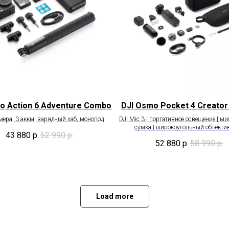
o Action 6 Adventure Combo
DJI Osmo Pocket 4 Creato
мера, 3 аккм, зарядный хаб, монопод
DJI Mic 3 | портативное освещение | ми
сумка | широкоугольный объектив
43 880
р.
52 990
р.
52 880
р.
58 990
р.
Load more