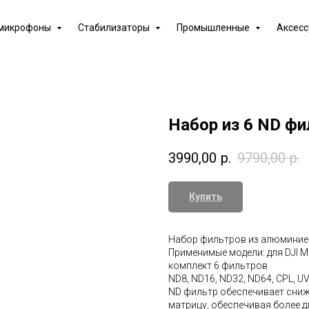
 микрофоны
Стабилизаторы
Промышленные
Аксес
Набор из 6 ND фил
3990,00
р.
9790,00
р.
Купить
Набор фильтров из алюминие
Применимые модели: для DJI Mini
комплект 6 фильтров
ND8, ND16, ND32, ND64, CPL, U
ND фильтр обеспечивает сниж
матрицу, обеспечивая более 