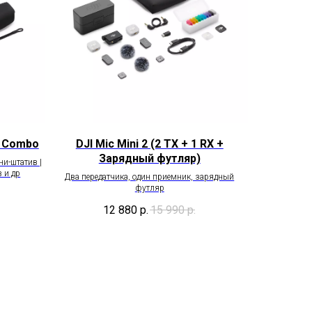
r Combo
DJI Mic Mini 2 (2 TX + 1 RX +
Зарядный футляр)
ни-штатив |
 и др
Два передатчика, один приемник, зарядный
футляр
12 880
р.
15 990
р.