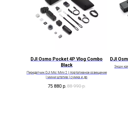
DJI Osmo Pocket 4P Vlog Combo
DJI Osm
Black
Экшн ка
Передатчик DJI Mic Mini 2 | портативное освещение
| мини-штатив | сумка и др
75 880
р.
88 990
р.