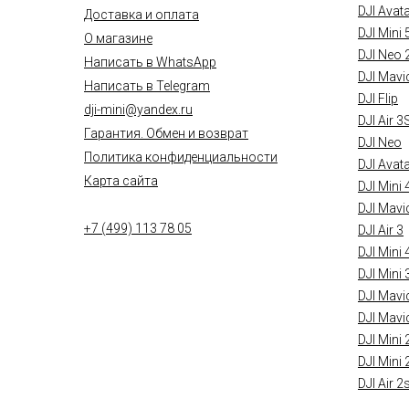
DJI Avat
Доставка и оплата
DJI Mini 
О магазине
DJI Neo 
Написать в WhatsApp
DJI Mavi
Написать в Telegram
DJI Flip
dji-mini@yandex.ru
DJI Air 3
Гарантия. Обмен и возврат
DJI Neo
Политика конфиденциальности
DJI Avat
Карта сайта
DJI Mini 
DJI Mavi
+7 (499) 113 78 05
DJI Air 3
DJI Mini 
DJI Mini 
DJI Mavi
DJI Mavi
DJI Mini 
DJI Mini 
DJI Air 2