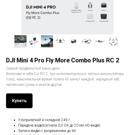
DJI Mini 4 Pro Fly More Combo Plus RC 2
Cамый продвинутый мини дрон
Включает в себя DJI RC 2, три интеллектуальных летных аккумулятора
плюс, максимальное время полета 45 минут каждый, зарядный хаб,
наплечная сумка и многое другое.
Купить
Ультралегкий и складной 249 г
Передача видеосигнала DJI O4 до 20 км HD-видео
Запись видео с разрешением до 4K