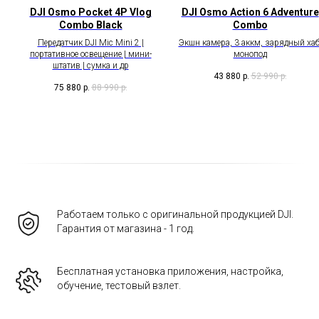
DJI Osmo Pocket 4P Vlog
DJI Osmo Action 6 Adventure
Combo Black
Combo
Передатчик DJI Mic Mini 2 |
Экшн камера, 3 аккм, зарядный хаб
портативное освещение | мини-
монопод
штатив | сумка и др
43 880
р.
52 990
р.
75 880
р.
88 990
р.
Работаем только с оригинальной продукцией DJI.
Гарантия от магазина - 1 год.
Бесплатная установка приложения, настройка,
обучение, тестовый взлет.