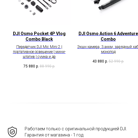
DJI Osmo Pocket 4P Vlog
DJI Osmo Action 6 Adventure
Combo Black
Combo
Передатчик DJI Mic Mini 2 |
Экшн камера, 3 аккм, зарядный хаб
портативное освещение | мини-
монопод
штатив | сумка и др
43 880
р.
52 990
р.
75 880
р.
88 990
р.
Работаем только с оригинальной продукцией DJI.
Гарантия от магазина - 1 год.