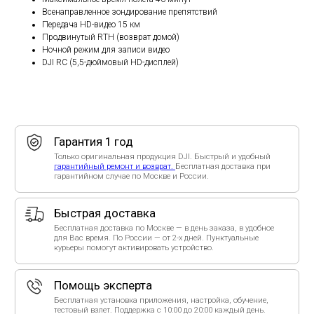
Всенаправленное зондирование препятствий
Помощь эксперта
Передача HD-видео 15 км
Бесплатная установка приложения, настройка, обучение,
Продвинутый RTH (возврат домой)
тестовый взлет. Поддержка с 10:00 до 20:00 каждый день.
Ночной режим для записи видео
Написать в
WhatsApp
/
Telegram
.
DJI RC (5,5-дюймовый HD-дисплей)
Способы оплаты
Оплата при получении в Москве и МО — наличными курьеру
или переводом. При безналичной оплате (QR-код, ссылка по
СБП, для юрлиц и ИП) стоимость выше на 10%.
Рейтинг организации в Яндексе.
Только положительные отзывы в независимых рейтингах -
убедитесь сами!