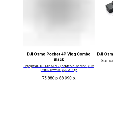
DJI Osmo Pocket 4P Vlog Combo
DJI Osm
Black
Экшн ка
Передатчик DJI Mic Mini 2 | портативное освещение
| мини-штатив | сумка и др
75 880
р.
88 990
р.