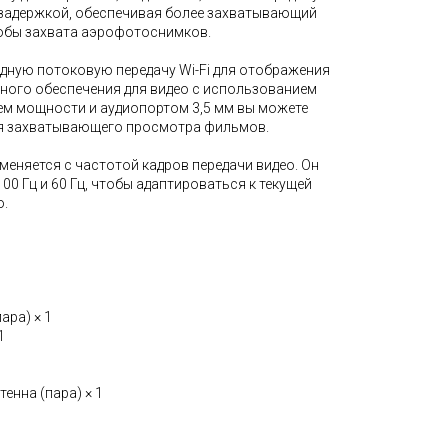
й задержкой, обеспечивая более захватывающий
обы захвата аэрофотоснимков.
ную потоковую передачу Wi-Fi для отображения
ного обеспечения для видео с использованием
лем мощности и аудиопортом 3,5 мм вы можете
ля захватывающего просмотра фильмов.
меняется с частотой кадров передачи видео. Он
0 Гц и 60 Гц, чтобы адаптироваться к текущей
о.
ара) × 1
1
тенна (пара) × 1