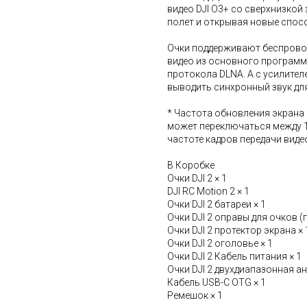
видео DJI O3+ со сверхнизко
полет и открывая новые спос
Очки поддерживают беспровод
видео из основного программ
протокола DLNA. А с усилите
выводить синхронный звук д
* Частота обновления экрана 
может переключаться между 10
частоте кадров передачи виде
В Коробке
Очки DJI 2 × 1
DJI RC Motion 2 × 1
Очки DJI 2 батареи × 1
Очки DJI 2 оправы для очков (п
Очки DJI 2 протектор экрана × 
Очки DJI 2 оголовье × 1
Очки DJI 2 Кабель питания × 1
Очки DJI 2 двухдиапазонная ан
Кабель USB-C OTG × 1
Ремешок × 1