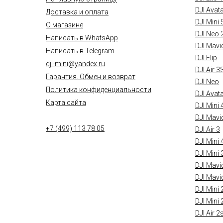
DJI Avat
Доставка и оплата
DJI Mini 
О магазине
DJI Neo 
Написать в WhatsApp
DJI Mavi
Написать в Telegram
DJI Flip
dji-mini@yandex.ru
DJI Air 3
Гарантия. Обмен и возврат
DJI Neo
Политика конфиденциальности
DJI Avat
Карта сайта
DJI Mini 
DJI Mavi
+7 (499) 113 78 05
DJI Air 3
DJI Mini 
DJI Mini 
DJI Mavi
DJI Mavi
DJI Mini 
DJI Mini 
DJI Air 2