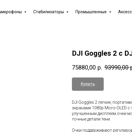
 микрофоны
Стабилизаторы
Промышленные
Аксес
DJI Goggles 2 с D
75880,00
р.
93990,00
Купить
DJI Goggles 2 легкие, портати
экранами 1080p Micro-OLED с 
улучшенным дисплеем очки мо
точные детали тени.
Очки поддерживают регулировку