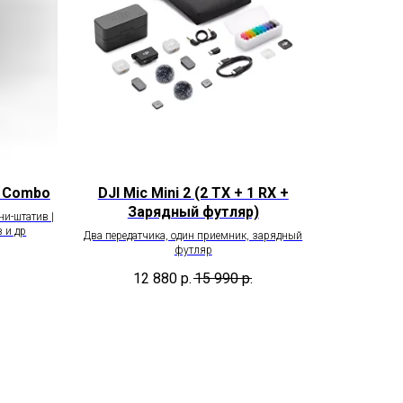
r Combo
DJI Mic Mini 2 (2 TX + 1 RX +
Зарядный футляр)
ни-штатив |
 и др
Два передатчика, один приемник, зарядный
футляр
12 880
р.
15 990
р.