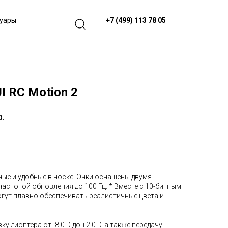
+7 (499) 113 78 05
суары
JI RC Motion 2
р.
вные и удобные в носке. Очки оснащены двумя
частотой обновления до 100 Гц. * Вместе с 10-битным
гут плавно обеспечивать реалистичные цвета и
 диоптера от -8,0 D до +2.0 D, а также передачу