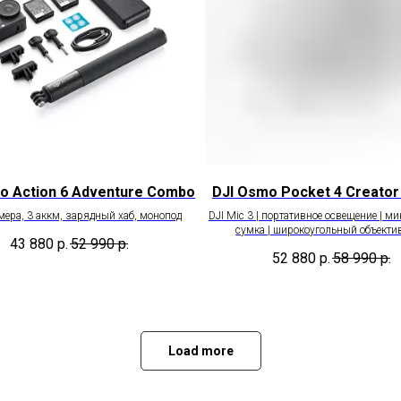
o Action 6 Adventure Combo
DJI Osmo Pocket 4 Creato
мера, 3 аккм, зарядный хаб, монопод
DJI Mic 3 | портативное освещение | ми
сумка | широкоугольный объектив
43 880
р.
52 990
р.
52 880
р.
58 990
р.
Load more