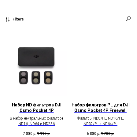
р.
880
880
88
р.
р.
990
89
99
Filters
р.
990
990
р.
р.
- 5 % НА АКСЕССУАРЫ ПРИ ПОКУПКЕ ВМЕС
Купить
Купить
Купить
В
комплект
Предзаказ.
Предзаказ.
входят
все
В
В
элементы
комплект
комплект
стандартного
входят
входят
набора,
подвесная
все
а
камера,
элементы
также
Набор ND фильтров DJI
Набор фильтров PL для DJI
заполняющий
стандартного
передатчик
Osmo Pocket 4P
Osmo Pocket 4P Freewell
свет,
набора,
DJl
рукоятка
а
В набор нейтральных фильтров
Фильтры ND8/PL, ND16/PL,
Mic
с
также
ND16, ND64 и ND256
ND32/PL и ND64/PL
Mini
резьбой
передатчик
2,
7 880
р.
9 990
р.
6 880
р.
9 780
р.
1/4",
DJl