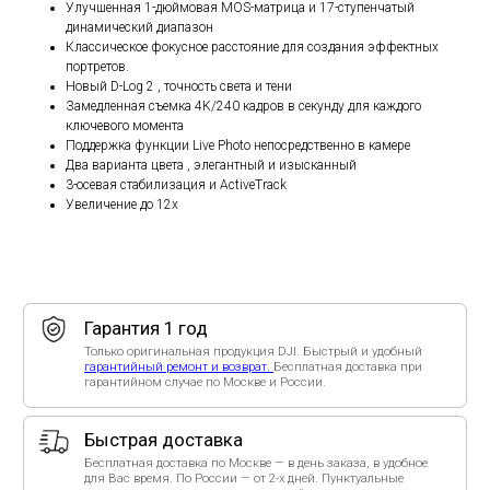
Улучшенная 1-дюймовая MOS-матрица и 17-ступенчатый
динамический диапазон
Быстрая доставка
Классическое фокусное расстояние для создания эффектных
Бесплатная доставка по Москве — в день заказа, в удобное
для Вас время. По России — от 2-х дней. Пунктуальные
портретов.
курьеры помогут активировать устройство.
Новый D-Log 2 , точность света и тени
Замедленная съемка 4K/240 кадров в секунду для каждого
Помощь эксперта
ключевого момента
Бесплатная установка приложения, настройка, обучение,
тестовый взлет. Поддержка с 10:00 до 20:00 каждый день.
Поддержка функции Live Photo непосредственно в камере
Написать в
WhatsApp
/
Telegram
.
Два варианта цвета , элегантный и изысканный
3-осевая стабилизация и ActiveTrack
Способы оплаты
Увеличение до 12х
Оплата при получении в Москве и МО — наличными курьеру
или переводом. При безналичной оплате (QR-код, ссылка по
СБП, для юрлиц и ИП) стоимость выше на 10%.
Рейтинг организации в Яндексе.
Только положительные отзывы в независимых рейтингах -
убедитесь сами!