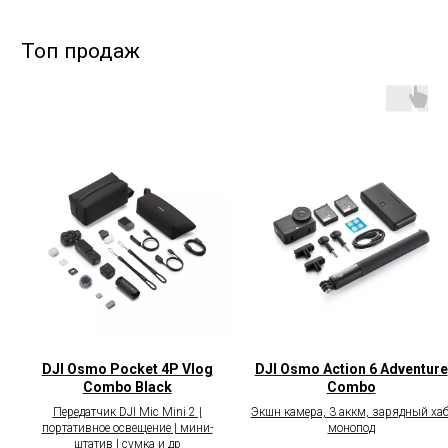
DJI Osmo Pocket 4P Vlog
DJI Osmo Action 6 Adventure
Combo Black
Combo
Передатчик DJI Mic Mini 2 |
Экшн камера, 3 аккм, зарядный хаб
портативное освещение | мини-
монопод
штатив | сумка и др