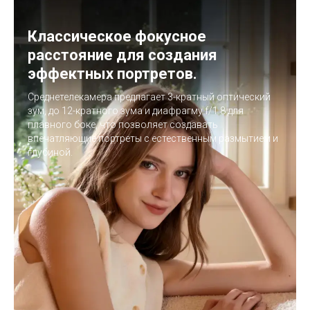
Классическое фокусное
расстояние для создания
эффектных портретов.
Среднетелекамера предлагает 3-кратный оптический
зум, до 12-кратного зума и диафрагму f/1.8 для
плавного боке, что позволяет создавать
впечатляющие портреты с естественным размытием и
глубиной.