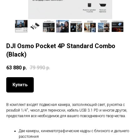
DJI Osmo Pocket 4P Standard Combo
(Black)
63 880
р.
79 990
р.
Купить
В комплект входят подвесная камера, заполняющий свет, рукоятка с
резьбой 1/4", чехол для переноски, кабель USB 3.1 PD и многое другое,
предоставляя все необходимое для вашего повседневного творчества.
Гарантия 1 год
Две камеры, кинематографические кадры с близкого и дальнего
Только оригинальная продукция DJI. Быстрый и удобный
гарантийный ремонт и возврат.
Бесплатная доставка при
расстояния
гарантийном случае по Москве и России.