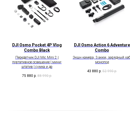
DJI Osmo Pocket 4P Vlog
DJI Osmo Action 6 Adventure
Combo Black
Combo
Передатчик DJI Mic Mini 2 |
Экшн камера, 3 аккм, зарядный хаб
портативное освещение | мини-
монопод
штатив | сумка и др
43 880
р.
52 990
р.
75 880
р.
88 990
р.