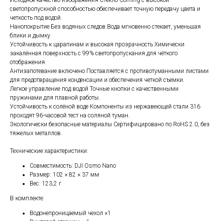
Исходное качество изображения Стекло Corning с высокой
светопропускной способностью обеспечивает точную передачу цвета и
четкость под водой.
Нанопокрытие Без водяных следов Вода мгновенно стекает, уменьшая
блики и дымку.
Устойчивость к царапинам и высокая прозрачность Химически
закалённая поверхность с 99% светопропускания для чёткого
отображения.
Антизапотевание включено Поставляется с противотуманными листами
для предотвращения конденсации и обеспечения четкой съемки.
Легкое управление под водой Точные кнопки с качественными
пружинами для плавной работы.
Устойчивость к солёной воде Компоненты из нержавеющей стали 316
проходят 96-часовой тест на соляной туман.
Экологически безопасные материалы Сертифицировано по RoHS 2.0, без
Топ продаж
тяжелых металлов.
Технические характеристики:
Совместимость: DJI Osmo Nano
Размер: 102 × 82 × 37 мм
Вес: 123,2 г
В комплекте:
Водонепроницаемый чехол ×1