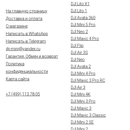
DJI Lito X1
DJI Lito 1
На главную страницу
DJI Avata 360
Доставка и оплата
DJI Mini 5 Pro
О магазине
DJI Neo 2
Написать в WhatsApp
DJI Mavic 4 Pro
Написать в Telegram
DJI Flip
dji-mini@yandex.ru
DJI Air 3S
Гарантия. Обмен и возврат
DJI Neo
Политика
DJI Avata 2
конфиденциальности
DJI Mini 4 Pro
Карта сайта
DJI Mavic 3 Pro RC
DJI Air 3
+7 (499) 113 78 05
DJI Mini 4K
DJI Mini 3 Pro
DJI Mavic 3
DJI Mavic 3 Classic
DJI Mini 2 SE
DJI Mini 2