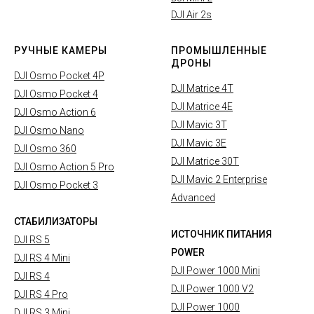
DJI Air 2s
РУЧНЫЕ КАМЕРЫ
ПРОМЫШЛЕННЫЕ
ДРОНЫ
DJI Osmo Pocket 4P
DJI Matrice 4T
DJI Osmo Pocket 4
DJI Matrice 4E
DJI Osmo Action 6
DJI Mavic 3T
DJI Osmo Nano
DJI Mavic 3E
DJI Osmo 360
DJI Matrice 30T
DJI Osmo Action 5 Pro
DJI Mavic 2 Enterprise
DJI Osmo Pocket 3
Advanced
СТАБИЛИЗАТОРЫ
ИСТОЧНИК ПИТАНИЯ
DJI RS 5
POWER
DJI RS 4 Mini
DJI Power 1000 Mini
DJI RS 4
DJI Power 1000 V2
DJI RS 4 Pro
DJI Power 1000
DJI RS 3 Mini