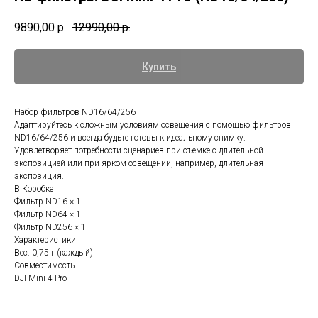
9890,00
р.
12990,00
р.
Купить
Набор фильтров ND16/64/256
Адаптируйтесь к сложным условиям освещения с помощью фильтров
ND16/64/256 и всегда будьте готовы к идеальному снимку.
Удовлетворяет потребности сценариев при съемке с длительной
экспозицией или при ярком освещении, например, длительная
Топ продаж
экспозиция.
В Коробке
Фильтр ND16 × 1
Фильтр ND64 × 1
Фильтр ND256 × 1
Характеристики
Вес: 0,75 г (каждый)
Совместимость
DJI Mini 4 Pro