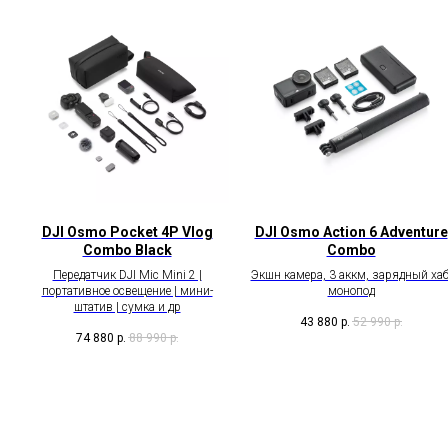
DJI Osmo Pocket 4P Vlog
DJI Osmo Action 6 Adventure
Combo Black
Combo
Передатчик DJI Mic Mini 2 |
Экшн камера, 3 аккм, зарядный хаб
портативное освещение | мини-
монопод
штатив | сумка и др
43 880
р.
52 990
р.
74 880
р.
88 990
р.