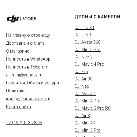
ДРОНЫ С КАМЕРОЙ
DJI Lito X1
DJI Lito 1
На главную страницу
DJI Avata 360
Доставка и оплата
DJI Mini 5 Pro
О магазине
DJI Neo 2
Написать в WhatsApp
DJI Mavic 4 Pro
Написать в Telegram
DJI Flip
dji-mini@yandex.ru
DJI Air 3S
Гарантия. Обмен и возврат
DJI Neo
Политика
DJI Avata 2
конфиденциальности
DJI Mini 4 Pro
Карта сайта
DJI Mavic 3 Pro RC
DJI Air 3
+7 (499) 113 78 05
DJI Mini 4K
DJI Mini 3 Pro