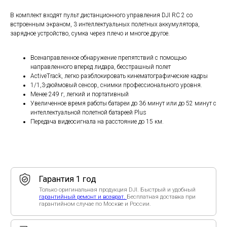
Только оригинальная продукция DJI. Быстрый и удобный
гарантийный ремонт и возврат.
Бесплатная доставка при
В комплект входят пульт дистанционного управления DJI RC 2 со
гарантийном случае по Москве и России.
встроенным экраном, 3 интеллектуальных полетных аккумулятора,
зарядное устройство, сумка через плечо и многое другое.
Быстрая доставка
Бесплатная доставка по Москве — в день заказа, в удобное
для Вас время. По России — от 2-х дней. Пунктуальные
курьеры помогут активировать устройство.
Всенаправленное обнаружение препятствий с помощью
направленного вперед лидара, бесстрашный полет
Помощь эксперта
ActiveTrack, легко разблокировать кинематографические кадры
Бесплатная установка приложения, настройка, обучение,
1/1,3-дюймовый сенсор, снимки профессионального уровня.
тестовый взлет. Поддержка с 10:00 до 20:00 каждый день.
Написать в
WhatsApp
/
Telegram
.
Менее 249 г, легкий и портативный
Увеличенное время работы батареи до 36 минут или до 52 минут с
Способы оплаты
интеллектуальной полетной батареей Plus
Оплата при получении в Москве и МО — наличными курьеру
Передача видеосигнала на расстояние до 15 км.
или переводом. При безналичной оплате (QR-код, ссылка по
СБП, для юрлиц и ИП) стоимость выше на 10%.
Рейтинг организации в Яндексе.
Только положительные отзывы в независимых рейтингах -
убедитесь сами!