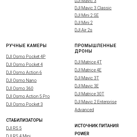
DJI Mavic 3
DJI Mavic 3 Classic
DJI Mini 2 SE
DJI Mini 2
DJI Air 2s
РУЧНЫЕ КАМЕРЫ
ПРОМЫШЛЕННЫЕ
ДРОНЫ
DJI Osmo Pocket 4P
DJI Matrice 4T
DJI Osmo Pocket 4
DJI Matrice 4E
DJI Osmo Action 6
DJI Mavic 3T
DJI Osmo Nano
DJI Mavic 3E
DJI Osmo 360
DJI Matrice 30T
DJI Osmo Action 5 Pro
DJI Mavic 2 Enterprise
DJI Osmo Pocket 3
Advanced
СТАБИЛИЗАТОРЫ
ИСТОЧНИК ПИТАНИЯ
DJI RS 5
POWER
DJI RS 4 Mini