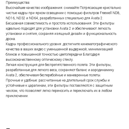
Преимущества:
Высочайшее качество изображения: снимайте Потрясающие кристально
чистые кадры при ярком освещении с помощью фильтров Freewell ND8,
ND16, ND32 и ND64, разработанных специально для Avata 2.
Топ продаж
Бесшовная совместимость и простота использования: Эти фильтры
идеально подходят для установки Avata 2 и обеспечивают легкость
установки и снятия, сохраняя изящный дизайн и функциональность
дрона.
Кадры профессионального уровня: достигните кинематографического
качества в ваших видео с уменьшенной выдержкой, минимизацией
бликов и повышенной точностью цветопередачи Благодаря
высококачественному оптическому стеклу.
Легкая конструкция для беспрепятственного полета: Эти фильтры,
разработанные для легкого веса, сохраняют баланс и аэродинамику
Avata 2, обеспечивая бесперебойные и маневренные полеты.
Прочные и удобные: рассчитанные на длительный срок службы и
устойчивые к царапинам, эти фильтры поставляются с защитным
чехлом, что позволяет легко переносить и переключать их в любом
приключении.