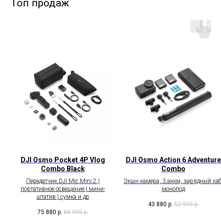
DJI Osmo Pocket 4P Vlog
DJI Osmo Action 6 Adventure
Combo Black
Combo
Передатчик DJI Mic Mini 2 |
Экшн камера, 3 аккм, зарядный хаб
портативное освещение | мини-
монопод
штатив | сумка и др
43 880
р.
52 990
р.
75 880
р.
88 990
р.