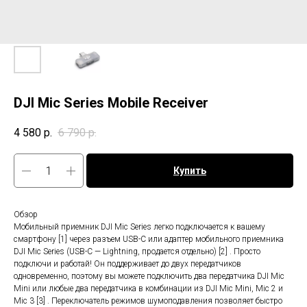
DJI Mic Series Mobile Receiver
4 580
р.
6 790
р.
Купить
Обзор
Мобильный приемник DJI Mic Series легко подключается к вашему
смартфону [1] через разъем USB-C или адаптер мобильного приемника
DJI Mic Series (USB-C — Lightning, продается отдельно) [2] . Просто
подключи и работай! Он поддерживает до двух передатчиков
одновременно, поэтому вы можете подключить два передатчика DJI Mic
Mini или любые два передатчика в комбинации из DJI Mic Mini, Mic 2 и
Mic 3 [3] . Переключатель режимов шумоподавления позволяет быстро