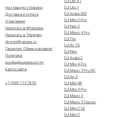
DJI Lito X1
DJI Lito 1
На главную страницу
DJI Avata 360
Доставка и оплата
DJI Mini 5 Pro
О магазине
DJI Neo 2
Написать в WhatsApp
DJI Mavic 4 Pro
Написать в Telegram
DJI Flip
dji-mini@yandex.ru
DJI Air 3S
Гарантия. Обмен и возврат
DJI Neo
Политика
DJI Avata 2
конфиденциальности
DJI Mini 4 Pro
Карта сайта
DJI Mavic 3 Pro RC
DJI Air 3
+7 (499) 113 78 05
DJI Mini 4K
DJI Mini 3 Pro
DJI Mavic 3
DJI Mavic 3 Classic
DJI Mini 2 SE
DJI Mini 2