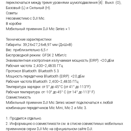
переключаться между тремя уровнями шумоподавления [4] : ​​Выкл. (O),
Базовый (L) и Сильный (H).
Советы
Несовместимо с DJI Mic.
В коробке
Мобильный приемник DJI Mic Series × 1
Технические характеристики
Габариты: 39,26×27,26×8,97 мм (Д×Ш×В)
Вес: приблизительно 6,5 г
Беспроводной режим: GFSK 2 Мбит/с
Эквивалентная изотропная излучаемая мощность (EIRP): <20 дБм
Рабочая частота: 2,400–2,4835 ГГц
Протокол Bluetooth: Bluetooth 5.3
Топ продаж
Мощность передатчика Bluetooth (EIRP): <20 дБм
Рабочая частота Bluetooth: 2,400–2,4835 ГГц
Температура зарядки: от 5° до 45°C (от 41° до 113°F)
Рабочая температура: от -10° до 45° C (от 14° до 113° F)
Совместимость
Мобильный приемник DJI Mic Series может подключаться к любой
комбинации передатчиков Mic Mini, Mic 2 и Mic 3.
1. Продается отдельно.
2. Информацию о совместимости см. в списке совместимых мобильных
приемников серии DJI Mic на официальном сайте DJI.