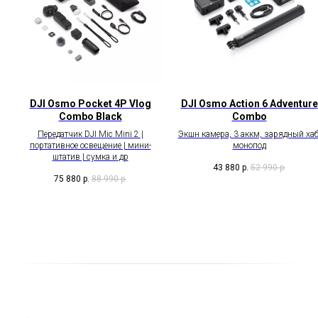
DJI Osmo Pocket 4P Vlog
DJI Osmo Action 6 Adventure
Combo Black
Combo
Передатчик DJI Mic Mini 2 |
Экшн камера, 3 аккм, зарядный хаб
портативное освещение | мини-
монопод
штатив | сумка и др
43 880
р.
52 990
р.
75 880
р.
88 990
р.