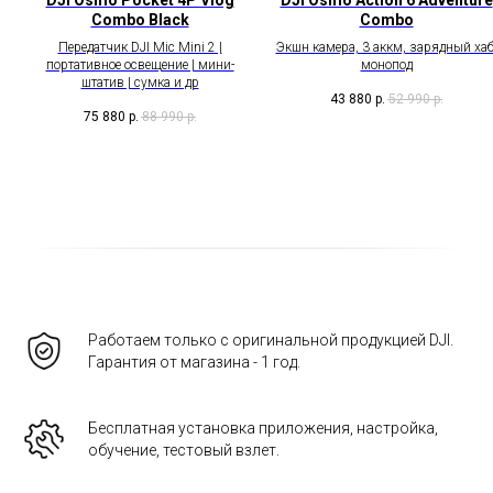
DJI Osmo Pocket 4P Vlog
DJI Osmo Action 6 Adventure
Combo Black
Combo
Передатчик DJI Mic Mini 2 |
Экшн камера, 3 аккм, зарядный хаб
портативное освещение | мини-
монопод
штатив | сумка и др
43 880
р.
52 990
р.
75 880
р.
88 990
р.
Работаем только с оригинальной продукцией DJI.
Гарантия от магазина - 1 год.
Бесплатная установка приложения, настройка,
обучение, тестовый взлет.