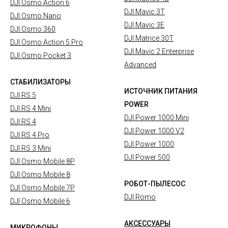
DJI Osmo Action 6
DJI Mavic 3T
DJI Osmo Nano
DJI Mavic 3E
DJI Osmo 360
DJI Matrice 30T
DJI Osmo Action 5 Pro
DJI Mavic 2 Enterprise
DJI Osmo Pocket 3
Advanced
СТАБИЛИЗАТОРЫ
ИСТОЧНИК ПИТАНИЯ
DJI RS 5
POWER
DJI RS 4 Mini
DJI Power 1000 Mini
DJI RS 4
DJI Power 1000 V2
DJI RS 4 Pro
DJI Power 1000
DJI RS 3 Mini
DJI Power 500
DJI Osmo Mobile 8P
DJI Osmo Mobile 8
РОБОТ-ПЫЛЕСОС
DJI Osmo Mobile 7P
DJI Romo
DJI Osmo Mobile 6
АКСЕССУАРЫ
МИКРОФОНЫ