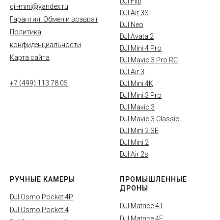
DJI Flip
dji-mini@yandex.ru
DJI Air 3S
Гарантия. Обмен и возврат
DJI Neo
Политика
DJI Avata 2
конфиденциальности
DJI Mini 4 Pro
Карта сайта
DJI Mavic 3 Pro RC
DJI Air 3
+7 (499) 113 78 05
DJI Mini 4K
DJI Mini 3 Pro
DJI Mavic 3
DJI Mavic 3 Classic
DJI Mini 2 SE
DJI Mini 2
DJI Air 2s
РУЧНЫЕ КАМЕРЫ
ПРОМЫШЛЕННЫЕ
ДРОНЫ
DJI Osmo Pocket 4P
DJI Matrice 4T
DJI Osmo Pocket 4
DJI Matrice 4E