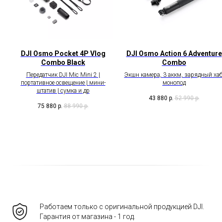
DJI Osmo Pocket 4P Vlog
DJI Osmo Action 6 Adventure
Combo Black
Combo
Передатчик DJI Mic Mini 2 |
Экшн камера, 3 аккм, зарядный хаб
портативное освещение | мини-
монопод
штатив | сумка и др
43 880
р.
52 990
р.
75 880
р.
88 990
р.
Работаем только с оригинальной продукцией DJI.
Гарантия от магазина - 1 год.