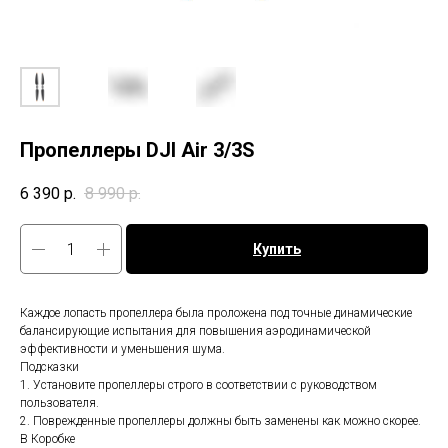
Пропеллеры DJI Air 3/3S
6 390
р.
8 990
р.
Купить
Каждое лопасть пропеллера была проложена под точные динамические
балансирующие испытания для повышения аэродинамической
эффективности и уменьшения шума.
Топ продаж
Подсказки
1. Установите пропеллеры строго в соответствии с руководством
пользователя.
2. Поврежденные пропеллеры должны быть заменены как можно скорее.
В Коробке